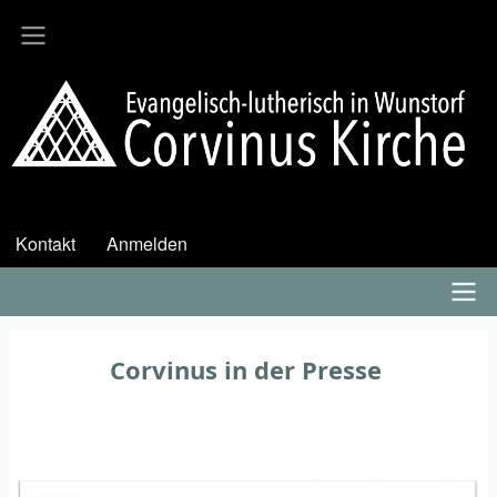
Direkt
zum
Inhalt
Kontakt
Anmelden
User
account
menu
Hauptmenü
Corvinus in der Presse