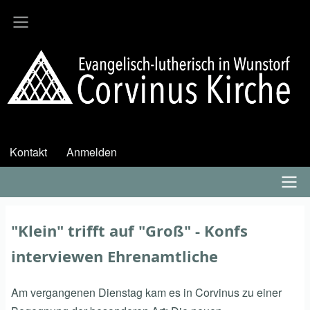
Direkt
zum
Inhalt
Kontakt
Anmelden
User
account
menu
Hauptmenü
"Klein" trifft auf "Groß" - Konfs
interviewen Ehrenamtliche
Am vergangenen Dienstag kam es in Corvinus zu einer