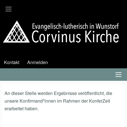
Direkt
zum
Inhalt
Kontakt
Anmelden
User
account
menu
Hauptmenü
An dieser Stelle werden Ergebnisse veröffentlicht, die
unsere Konfirmand*innen im Rahmen der KonferZeit
erarbeitet haben.