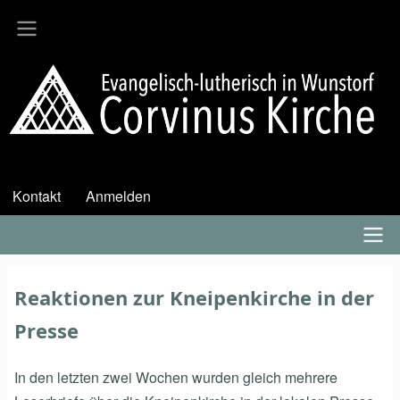
Direkt
zum
Inhalt
Kontakt
Anmelden
User
account
menu
Hauptmenü
Reaktionen zur Kneipenkirche in der
Presse
In den letzten zwei Wochen wurden gleich mehrere