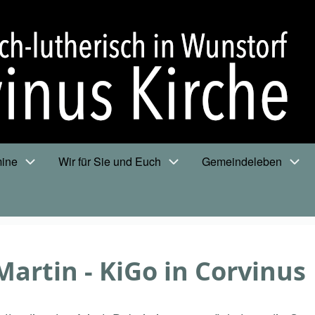
mine
Wir für Sie und Euch
Gemeindeleben
artin - KiGo in Corvinus