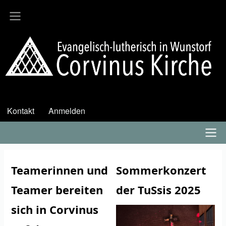
Direkt
zum
Inhalt
Kontakt
Anmelden
User
account
menu
Hauptmenü
Teamerinnen und
Sommerkonzert
Teamer bereiten
der TuSsis 2025
sich in Corvinus