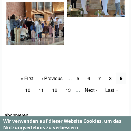
Seitennummerierung
Erste
« First
Vorherige
‹ Previous
…
Page
5
Page
6
Page
7
Page
8
Aktu
9
Seite
Seite
Seite
Page
10
Page
11
Page
12
Page
13
…
Nächste
Next ›
Letzte
Last »
Seite
Seite
abonnieren
Wir verwenden auf dieser Website Cookies, um das
Nutzungserlebnis zu verbessern